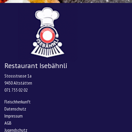
Restaurant Isebähnli
Stossstrasse 1a
9450 Altstätten
071 755 02 02
Fleischherkunft
Datenschutz
Impressum
AGB
Jugendschutz