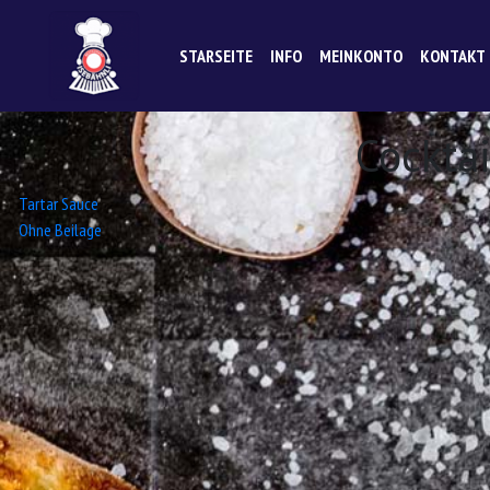
STARSEITE
INFO
MEINKONTO
KONTAKT
Cockta
Beitrags-
Tartar Sauce
Ohne Beilage
Navigation