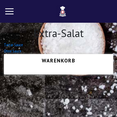
Extra-Salat
Beitrags-
Tartar Sauce
Ohne Sauce
Navigation
WARENKORB