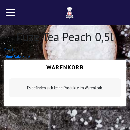
Fuze Tea Peach 0,5l
Beitrags-
Pepita
Ohne Salatsauce
Navigation
WARENKORB
Es befinden sich keine Produkte im Warenkorb.