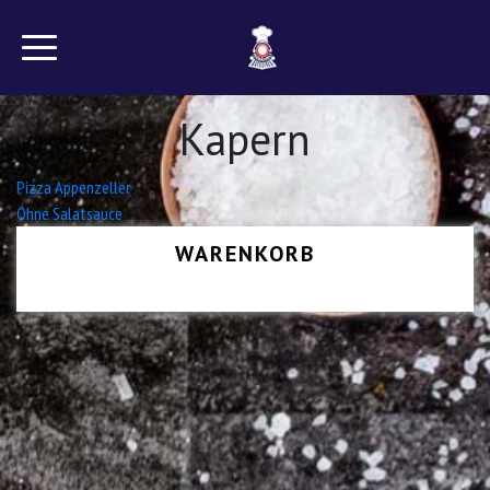
Kapern
Beitrags-
Pizza Appenzeller
Ohne Salatsauce
Navigation
WARENKORB