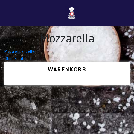
Mozzarella
Beitrags-
Pizza Appenzeller
Ohne Salatsauce
Navigation
WARENKORB