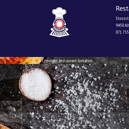
Rest
Stossst
9450 Al
071 755
© Copyright Restaurant Isebähnli