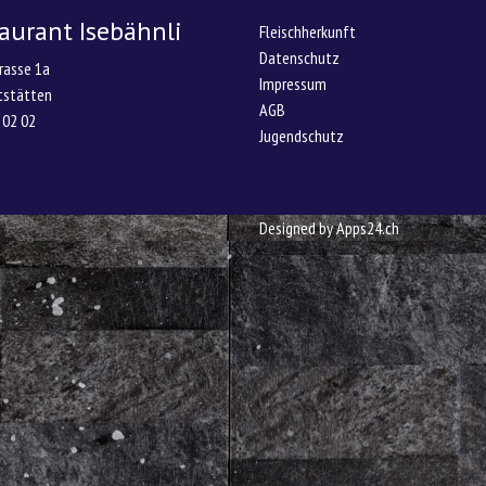
aurant Isebähnli
Fleischherkunft
Datenschutz
rasse 1a
Impressum
tstätten
AGB
 02 02
Jugendschutz
Designed by
Apps24.ch