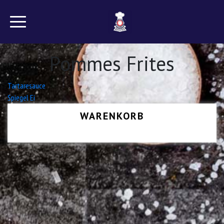
Pommes Frites
Beitrags-
Tartaresauce
Spiegel Ei
Navigation
WARENKORB