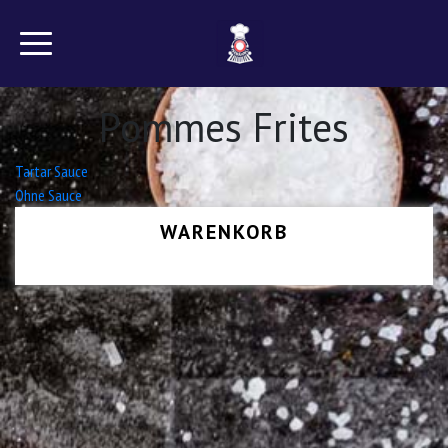
Pommes Frites
Beitrags-
Tartar Sauce
Ohne Sauce
Navigation
WARENKORB