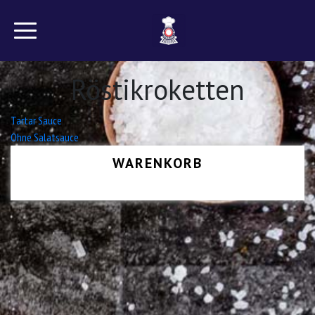
Röstikroketten
Beitrags-
Tartar Sauce
Ohne Salatsauce
Navigation
WARENKORB