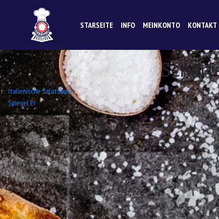
STARSEITE
INFO
MEINKONTO
KONTAKT
Scharf
Beitrags-
Italienische Salatsauce
Spiegel Ei
Navigation