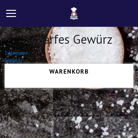
scharfes Gewürz
Beitrags-
Tartaresauce
Spiegel Ei
Navigation
WARENKORB