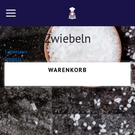
Zwiebeln
Beitrags-
Tartaresauce
Spiegel Ei
Navigation
WARENKORB