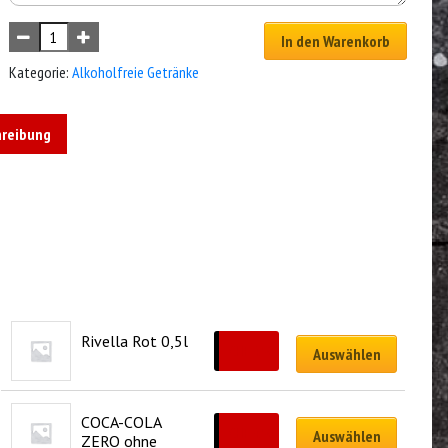
In den Warenkorb
Kategorie:
Alkoholfreie Getränke
hreibung
Rivella Rot 0,5l
CHF
4.50
Auswählen
COCA-COLA 
CHF
4.50
Auswählen
ZERO ohne 