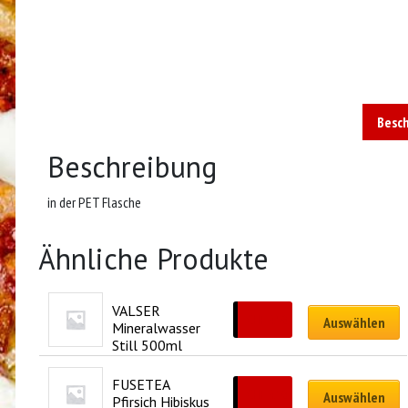
Besc
Beschreibung
in der PET Flasche
Ähnliche Produkte
VALSER 
CHF
4.50
Auswählen
Mineralwasser 
Still 500ml
FUSETEA 
CHF
4.50
Auswählen
Pfirsich Hibiskus 