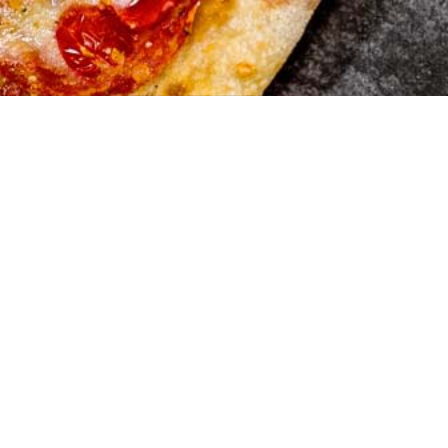
Restauran
Stossstrasse 1a
9450 Altstätten
071 755 02 02
© Copyright Restaurant Isebähnli