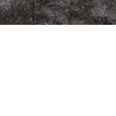
t Isebähnli
Fleischherkunft
Datenschutz
Impressum
AGB
Jugendschutz