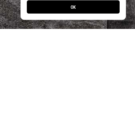
OK
📱 Jetzt noch einfacher bestellen!
Laden Sie unsere App und profitieren Sie
von schnellen Bestellungen & exklusiven
Angeboten.
Designed by
Apps24.ch