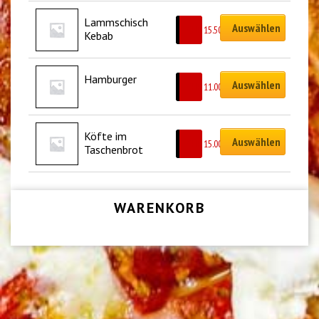
Lammschisch 
Auswählen
CHF
15.50
Kebab
Hamburger
Auswählen
CHF
11.00
Köfte im 
Auswählen
CHF
15.00
Taschenbrot
WARENKORB