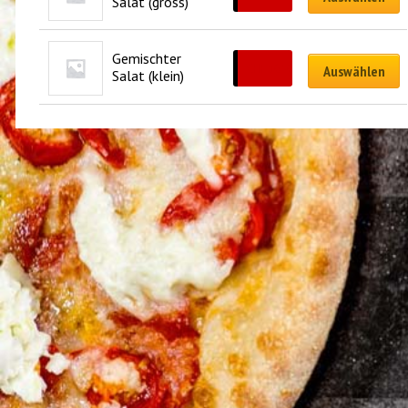
Salat (gross)
Gemischter 
CHF
10.50
Auswählen
Salat (klein)