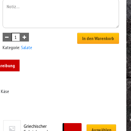
In den Warenkorb
Kategorie:
Salate
hreibung
a Käse
Griechischer 
CHF
14.00
Auswählen