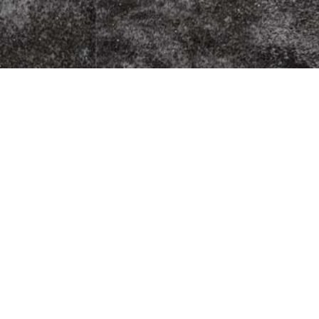
t Isebähnli
Fleischherkunft
Datenschutz
Impressum
AGB
Jugendschutz