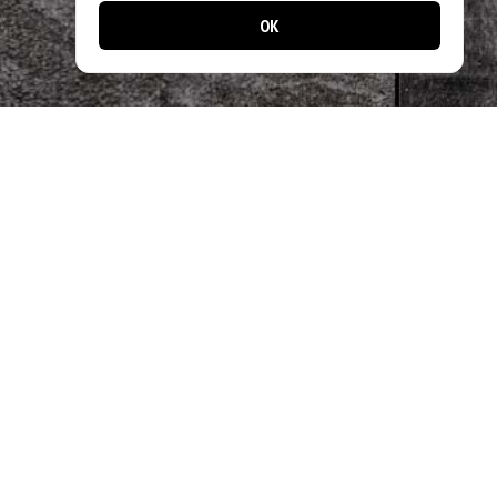
OK
📱 Jetzt noch einfacher bestellen!
Laden Sie unsere App und profitieren Sie
von schnellen Bestellungen & exklusiven
Angeboten.
Designed by
Apps24.ch