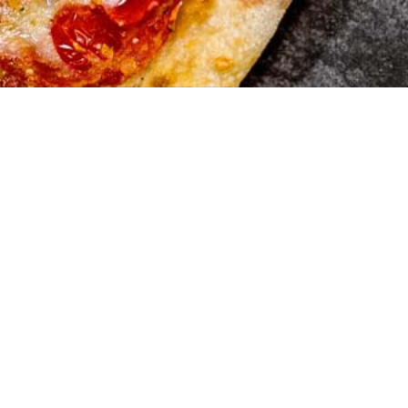
Restauran
Stossstrasse 1a
9450 Altstätten
071 755 02 02
© Copyright Restaurant Isebähnli