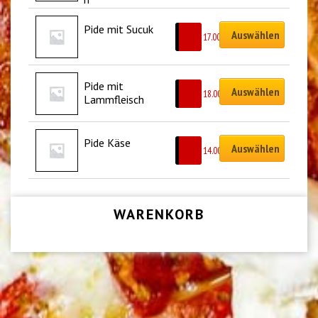
Pide mit Sucuk
Auswählen
CHF
17.00
Pide mit 
Auswählen
CHF
18.00
Lammfleisch
Pide Käse
Auswählen
CHF
14.00
WARENKORB