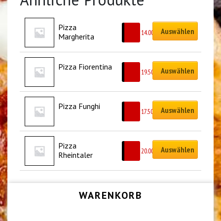
Pizza 
Auswählen
CHF
14.00
Margherita
Pizza Fiorentina
Auswählen
CHF
19.50
Pizza Funghi
Auswählen
CHF
17.50
Pizza 
Auswählen
CHF
20.00
Rheintaler
WARENKORB