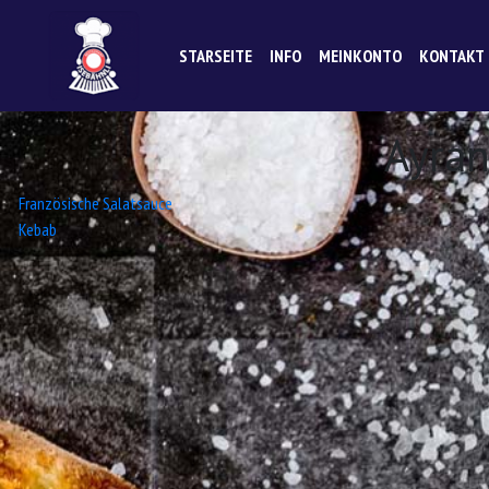
STARSEITE
INFO
MEINKONTO
KONTAKT
Ayran
Beitrags-
Französische Salatsauce
Kebab
Navigation