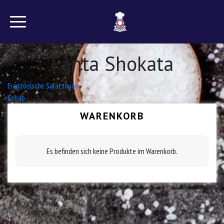
Fanta Shokata
Beitrags-
Französische Salatsauce
Kebab
Navigation
WARENKORB
Es befinden sich keine Produkte im Warenkorb.