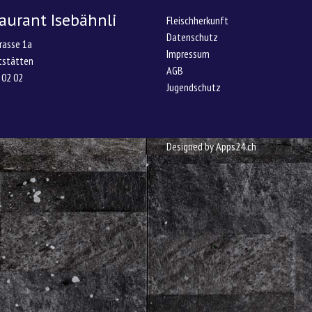
aurant Isebähnli
Fleischherkunft
Datenschutz
rasse 1a
Impressum
tstätten
AGB
 02 02
Jugendschutz
Designed by
Apps24.ch