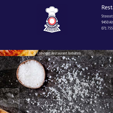
Rest
Stossst
9450 Al
071 755
© Copyright Restaurant Isebähnli