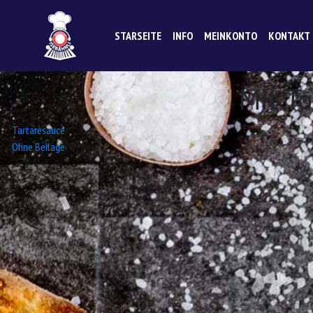
STARSEITE
INFO
MEINKONTO
KONTAKT
Mit T
Beitrags-
Tartaresauce
Ohne Beilage
Navigation