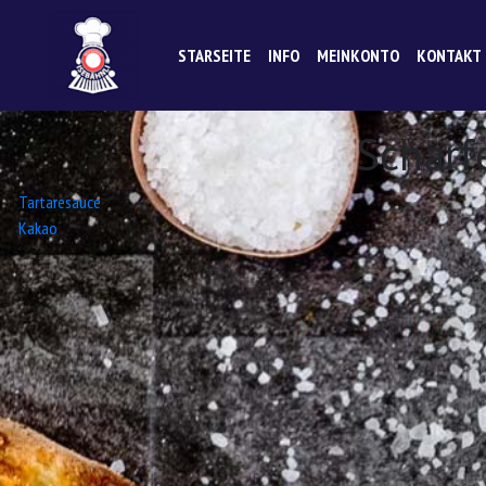
STARSEITE
INFO
MEINKONTO
KONTAKT
Scharf
Beitrags-
Tartaresauce
Kakao
Navigation