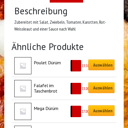
Beschreibung
Zubereitet mit Salat, Zwiebeln, Tomaten, Karotten, Rot-
Weisskraut und einer Sauce nach Wahl
Ähnliche Produkte
Poulet Dürüm
Auswählen
CHF
13.50
Falafel im 
Auswählen
CHF
13.00
Taschenbrot
Mega Dürüm
Auswählen
CHF
17.00