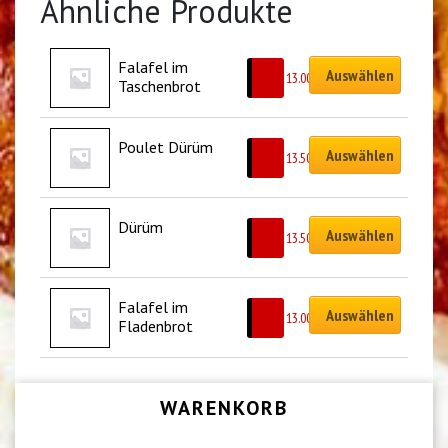
Ähnliche Produkte
Falafel im 
Auswählen
CHF
13.00
Taschenbrot
Poulet Dürüm
Auswählen
CHF
13.50
Dürüm
Auswählen
CHF
13.50
Falafel im 
Auswählen
CHF
13.00
Fladenbrot
WARENKORB